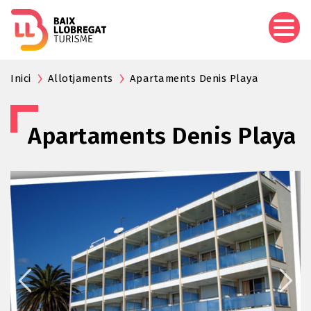
Aller
au
contenu
principal
Inici
Allotjaments
Apartaments Denis Playa
Apartaments Denis Playa