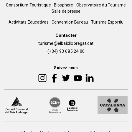
Menú
Consortium Touristique
Biosphere
Observatoire du Tourisme
Salle de presse
del
Peu
Activitats Educatives
Convention Bureau
Turisme Esportiu
pie
de
Contacter
turisme@elbaixllobregat.cat
pàgina
(+34) 93 685 24 00
2
Suivez nous