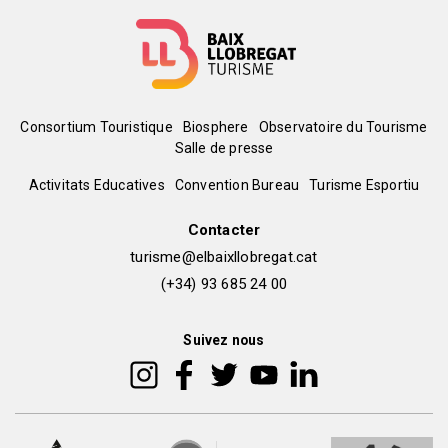
Menú
Consortium Touristique
Biosphere
Observatoire du Tourisme
Salle de presse
del
Peu
Activitats Educatives
Convention Bureau
Turisme Esportiu
pie
de
Contacter
turisme@elbaixllobregat.cat
pàgina
(+34) 93 685 24 00
2
Suivez nous