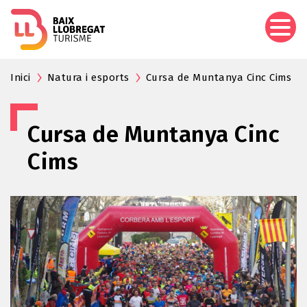
Aller
au
contenu
principal
Inici
Natura i esports
Cursa de Muntanya Cinc Cims
Cursa de Muntanya Cinc
Cims