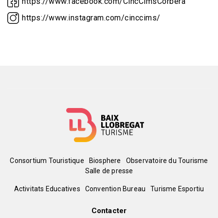
https://www.facebook.com/CincCimsCorbera
https://www.instagram.com/cinccims/
Menú
Consortium Touristique
Biosphere
Observatoire du Tourisme
Salle de presse
del
Peu
Activitats Educatives
Convention Bureau
Turisme Esportiu
pie
de
Contacter