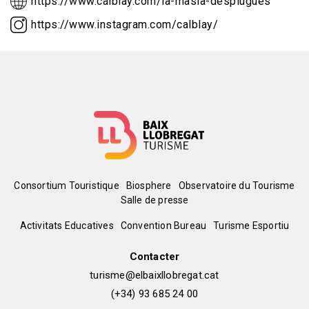
https://www.calblay.com/la-masia-desplugues
https://www.instagram.com/calblay/
Menú
Consortium Touristique
Biosphere
Observatoire du Tourisme
Salle de presse
del
Peu
Activitats Educatives
Convention Bureau
Turisme Esportiu
pie
de
Contacter
turisme@elbaixllobregat.cat
pàgina
(+34) 93 685 24 00