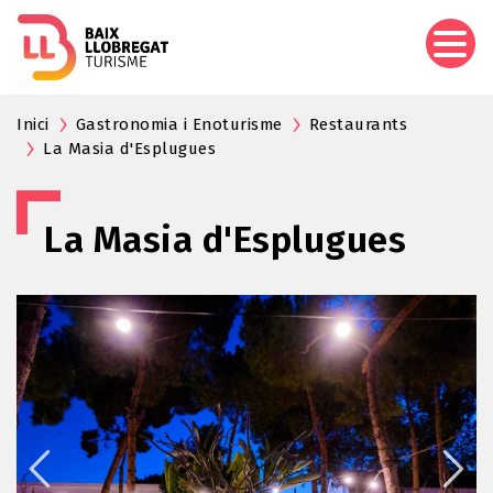
Aller
au
contenu
principal
Inici
Gastronomia i Enoturisme
Restaurants
La Masia d'Esplugues
La Masia d'Esplugues