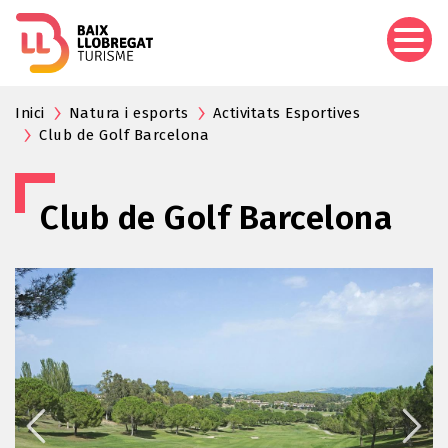
Aller
au
contenu
principal
Inici
Natura i esports
Activitats Esportives
Club de Golf Barcelona
Club de Golf Barcelona