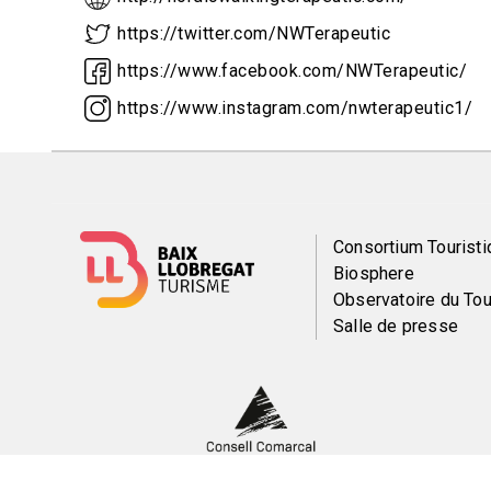
https://twitter.com/NWTerapeutic
https://www.facebook.com/NWTerapeutic/
https://www.instagram.com/nwterapeutic1/
Menú
Consortium Touristi
Biosphere
del
Observatoire du To
Salle de presse
pie