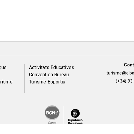
Cont
Peu
que
Activitats Educatives
turisme@elbai
Convention Bureau
de
(+34) 93
urisme
Turisme Esportiu
pàgina
2