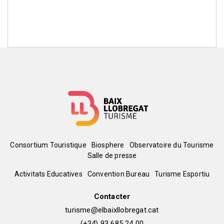
Menú
Consortium Touristique
Biosphere
Observatoire du Tourisme
Salle de presse
del
Peu
Activitats Educatives
Convention Bureau
Turisme Esportiu
pie
de
Contacter
turisme@elbaixllobregat.cat
(+34) 93 685 24 00