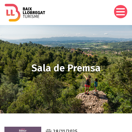
Vés
al
contingut
Imagen
Sala de Premsa
28/11/2025