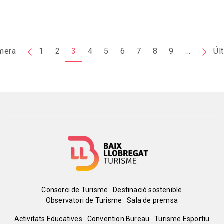
Paginació
mera
Primera
Pàgina
1
2
3
4
5
6
7
8
9
…
Pàgin
Úl
pàgina
anterior
següe
Menú
Consorci de Turisme
Destinació sostenible
Observatori de Turisme
Sala de premsa
del
Activitats Educatives
Convention Bureau
Turisme Esportiu