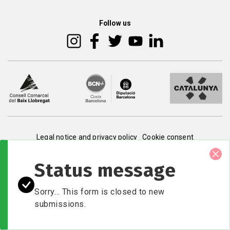
2
Follow us
Peu
Legal notice and privacy policy
Cookie consent
de
Status message
pàgina
Sorry… This form is closed to new
submissions.
3