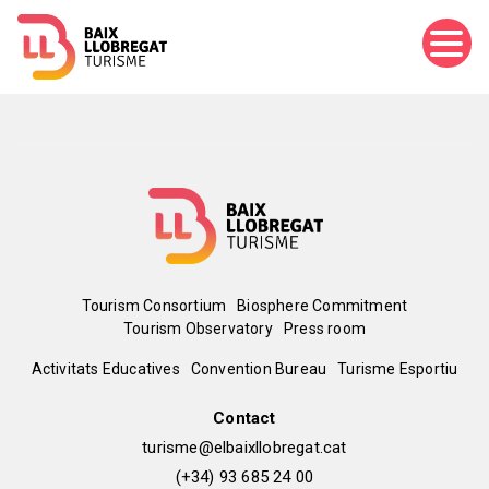
Skip
to
main
content
Menú
Tourism Consortium
Biosphere Commitment
Tourism Observatory
Press room
del
Peu
Activitats Educatives
Convention Bureau
Turisme Esportiu
pie
de
Contact
turisme@elbaixllobregat.cat
pàgina
(+34) 93 685 24 00