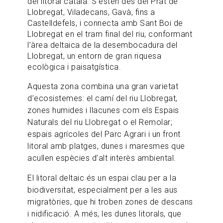
del litoral català. S’estén des del Prat de
Llobregat, Viladecans, Gavà, fins a
Castelldefels, i connecta amb Sant Boi de
Llobregat en el tram final del riu, conformant
l’àrea deltaica de la desembocadura del
Llobregat, un entorn de gran riquesa
ecològica i paisatgística.
Aquesta zona combina una gran varietat
d’ecosistemes: el camí del riu Llobregat,
zones humides i llacunes com els Espais
Naturals del riu Llobregat o el Remolar;
espais agrícoles del Parc Agrari i un front
litoral amb platges, dunes i maresmes que
acullen espècies d’alt interès ambiental.
El litoral deltaic és un espai clau per a la
biodiversitat, especialment per a les aus
migratòries, que hi troben zones de descans
i nidificació. A més, les dunes litorals, que