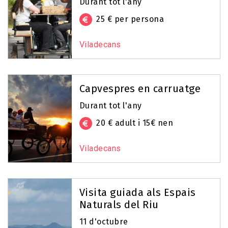
Durant tot l'any
blau a la zona de la Costa del Delta per a
donar a conèixer aquestes activitats als
25 € per persona
centres educatius, finançant la realització
de 28 activitats i el desplaçament des del
Viladecans
centre educatiu. Podeu consultar el
programa aquí:
Capvespres en carruatge
Programa Educatiu "Descobreix la Costa
del Delta"
Durant tot l'any
20 € adult i 15€ nen
Viladecans
Visita guiada als Espais
Naturals del Riu
11 d'octubre