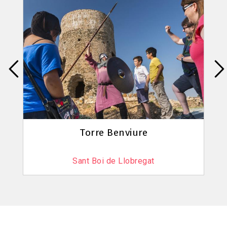
No us els perdeu!
Restaurants "Sabors de l'horta"
Centre Cultural Aeronàutic
El Prat de Llobregat