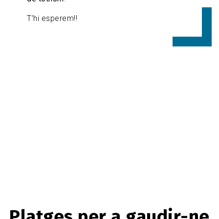
T’hi esperem!!
Platges per a gaudir-ne