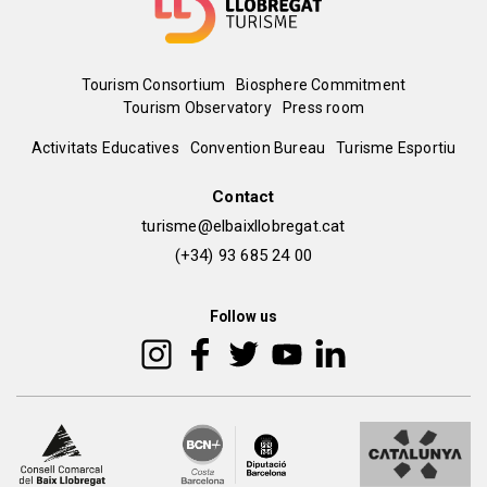
Menú
Tourism Consortium
Biosphere Commitment
Tourism Observatory
Press room
del
Peu
Activitats Educatives
Convention Bureau
Turisme Esportiu
pie
de
Contact
turisme@elbaixllobregat.cat
pàgina
(+34) 93 685 24 00
2
Follow us