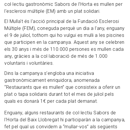
col·lectiu gastronòmic Sabors de l’Horta es mullen per
l'esclerosi múltiple (EM) amb un plat solidari.
El Mulla't és l'acció principal de la Fundació Esclerosi
Múltiple (FEM), coneguda perquè un dia a l'any, enguany
el 9 de juliol, tothom qui ho vulgui es mulli a les piscines
que participen en la campanya. Aquest any se celebren
els 30 anys i més de 110.000 persones es mullen cada
any, gràcies a la col·laboració de més de 1.000
voluntaris i voluntàries.
Dins la campanya s’engloba una iniciativa
gastronòmicament enriquidora, anomenada
“Restaurants que es mullen” que consisteix a oferir un
plat o tapa solidaris durant tot el mes de juliol pels
quals es donarà 1€ per cada plat demanat.
Enguany, alguns restaurants de col·lectiu Sabors de
l'Horta del Baix Llobregat hi participaràn a la campanya,
fet pel qual us convidem a “mullar-vos” als següents