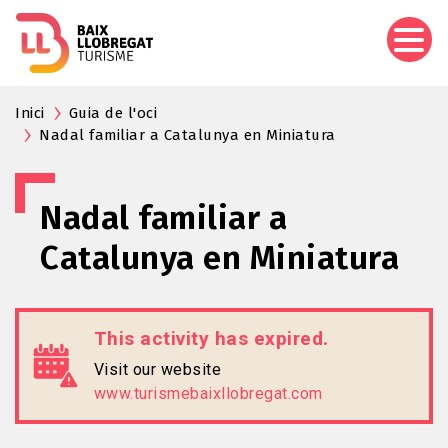
Skip
to
main
content
Inici
Guia de l'oci
Nadal familiar a Catalunya en Miniatura
Nadal familiar a
Catalunya en Miniatura
This activity has expired.
Visit our website
www.turismebaixllobregat.com