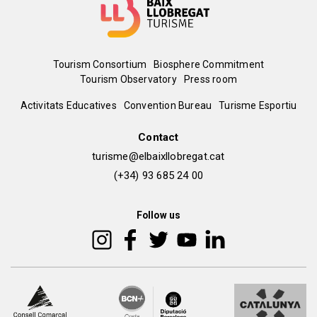
Menú
Tourism Consortium
Biosphere Commitment
Tourism Observatory
Press room
del
Peu
Activitats Educatives
Convention Bureau
Turisme Esportiu
pie
de
Contact
turisme@elbaixllobregat.cat
pàgina
(+34) 93 685 24 00
2
Follow us