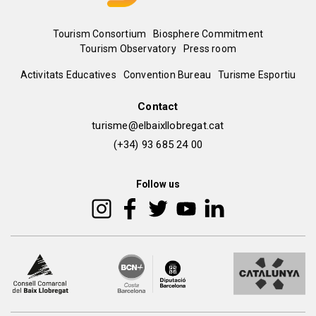
Menú
Tourism Consortium
Biosphere Commitment
Tourism Observatory
Press room
del
Peu
Activitats Educatives
Convention Bureau
Turisme Esportiu
pie
de
Contact
turisme@elbaixllobregat.cat
pàgina
(+34) 93 685 24 00
2
Follow us