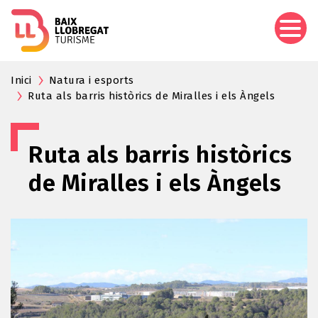
Skip
to
main
content
Inici
Natura i esports
Ruta als barris històrics de Miralles i els Àngels
Ruta als barris històrics
de Miralles i els Àngels