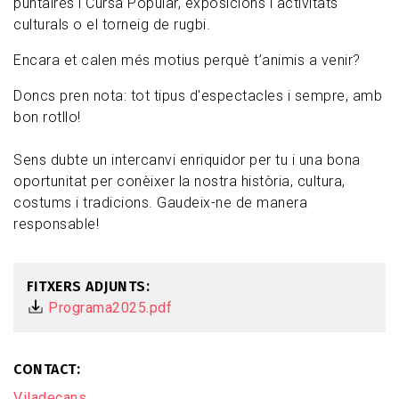
puntaires i Cursa Popular,
exposicions i activitats
culturals o el
torneig de rugbi.
Encara et calen més motius perquè t’animis a venir?
Doncs pren nota: tot tipus d'espectacles i sempre, amb
bon rotllo!
Sens dubte un intercanvi enriquidor per tu i una bona
oportunitat per conèixer la nostra història, cultura,
costums i tradicions. Gaudeix-ne de manera
responsable!
FITXERS ADJUNTS
Programa2025.pdf
CONTACT
Viladecans