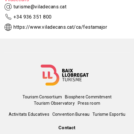
turisme@viladecans.cat
+34 936 351 800
https://www.viladecans.cat/ca/festamajor
Menú
Tourism Consortium
Biosphere Commitment
Tourism Observatory
Press room
del
Peu
Activitats Educatives
Convention Bureau
Turisme Esportiu
pie
de
Contact