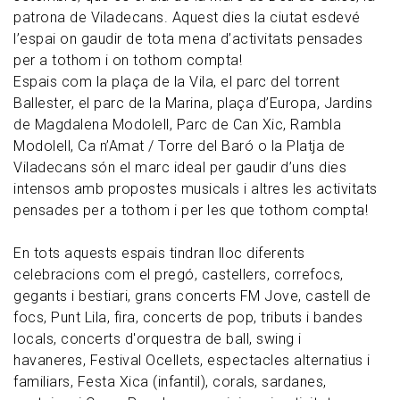
patrona de Viladecans. Aquest dies la ciutat esdevé
l’espai on gaudir de tota mena d’activitats pensades
per a tothom i on tothom compta!
Espais com la plaça de la Vila, el parc del torrent
Ballester, el parc de la Marina, plaça d’Europa, Jardins
de Magdalena Modolell, Parc de Can Xic, Rambla
Modolell, Ca n’Amat / Torre del Baró o la Platja de
Viladecans són el marc ideal per gaudir d’uns dies
intensos amb propostes musicals i altres les activitats
pensades per a tothom i per les que tothom compta!
En tots aquests espais tindran lloc diferents
celebracions com el
pregó, castellers, correfocs,
gegants i bestiari,
grans concerts FM Jove, castell de
focs, Punt Lila, fira,
concerts de pop, tributs i bandes
locals, concerts d'orquestra de ball, swing i
havaneres,
Festival Ocellets, espectacles alternatius i
familiars,
Festa Xica (infantil),
corals, sardanes,