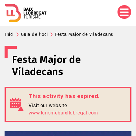
Skip
to
main
content
Inici
Guia de l'oci
Festa Major de Viladecans
Festa Major de
Viladecans
This activity has expired.
Visit our website
www.turismebaixllobregat.com