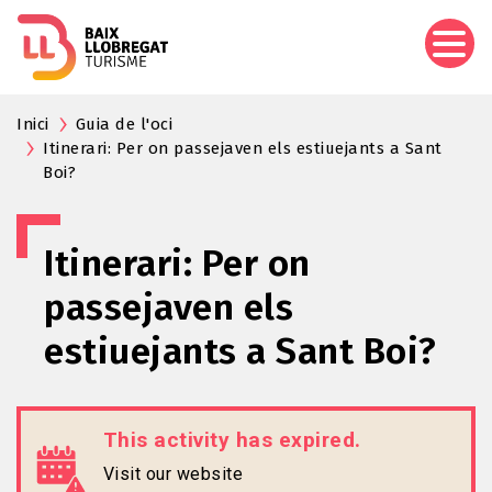
Skip
to
main
content
Inici
Guia de l'oci
Itinerari: Per on passejaven els estiuejants a Sant
Boi?
Itinerari: Per on
passejaven els
estiuejants a Sant Boi?
This activity has expired.
Visit our website