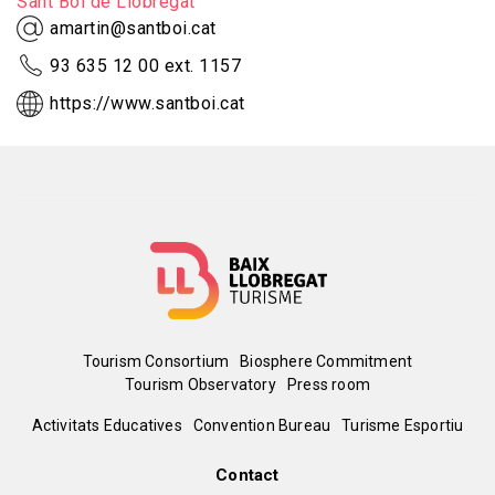
Sant Boi de Llobregat
amartin@santboi.cat
93 635 12 00 ext. 1157
https://www.santboi.cat
Menú
Tourism Consortium
Biosphere Commitment
Tourism Observatory
Press room
del
Peu
Activitats Educatives
Convention Bureau
Turisme Esportiu
pie
de
Contact