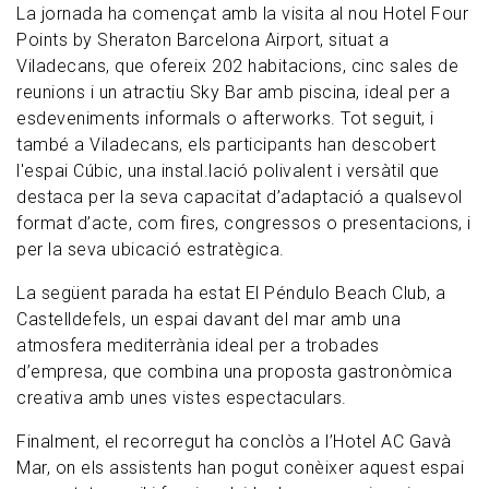
La jornada ha començat amb la visita al nou Hotel Four
Points by Sheraton Barcelona Airport, situat a
Viladecans, que ofereix 202 habitacions, cinc sales de
reunions i un atractiu Sky Bar amb piscina, ideal per a
esdeveniments informals o afterworks. Tot seguit, i
també a Viladecans, els participants han descobert
l'espai Cúbic, una instal.lació polivalent i versàtil que
destaca per la seva capacitat d’adaptació a qualsevol
format d’acte, com fires, congressos o presentacions, i
per la seva ubicació estratègica.
La següent parada ha estat El Péndulo Beach Club, a
Castelldefels, un espai davant del mar amb una
atmosfera mediterrània ideal per a trobades
d’empresa, que combina una proposta gastronòmica
creativa amb unes vistes espectaculars.
Finalment, el recorregut ha conclòs a l’Hotel AC Gavà
Mar, on els assistents han pogut conèixer aquest espai