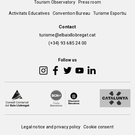
Tourism Observatory
Press room
del
Peu
Activitats Educatives
Convention Bureau
Turisme Esportiu
pie
de
Contact
turisme@elbaixllobregat.cat
pàgina
(+34) 93 685 24 00
2
Follow us
Peu
Legal notice and privacy policy
Cookie consent