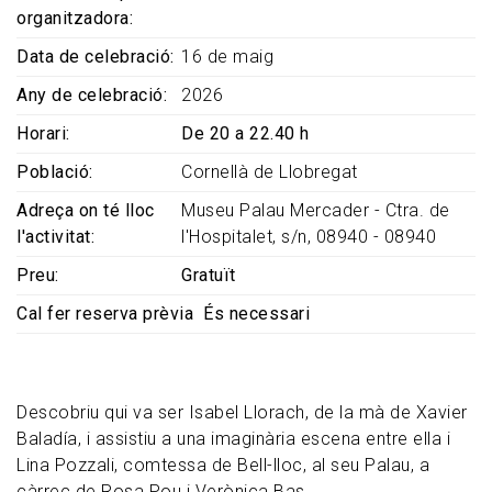
organitzadora
Data de celebració
16 de maig
Any de celebració
2026
Horari
De 20 a 22.40 h
Població
Cornellà de Llobregat
Adreça on té lloc
Museu Palau Mercader - Ctra. de
l'activitat
l'Hospitalet, s/n, 08940 - 08940
Preu
Gratuït
Cal fer reserva prèvia
És necessari
Descobriu qui va ser Isabel Llorach, de la mà de Xavier
Baladía, i assistiu a una imaginària escena entre ella i
Lina Pozzali, comtessa de Bell-lloc, al seu Palau, a
càrrec de Rosa Pou i Verònica Bas.