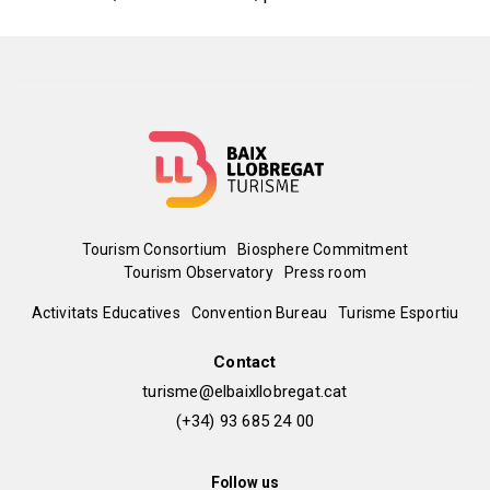
Menú
Tourism Consortium
Biosphere Commitment
Tourism Observatory
Press room
del
Peu
Activitats Educatives
Convention Bureau
Turisme Esportiu
pie
de
Contact
turisme@elbaixllobregat.cat
pàgina
(+34) 93 685 24 00
2
Follow us