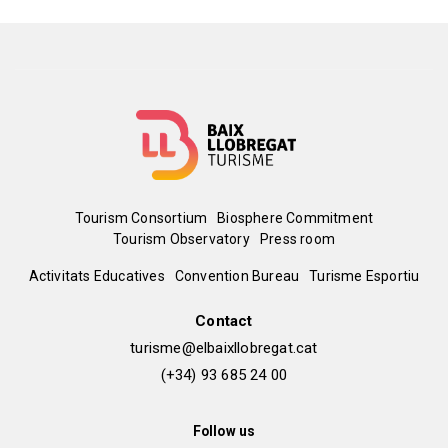
Menú
Tourism Consortium
Biosphere Commitment
Tourism Observatory
Press room
del
Peu
Activitats Educatives
Convention Bureau
Turisme Esportiu
pie
de
Contact
turisme@elbaixllobregat.cat
pàgina
(+34) 93 685 24 00
2
Follow us