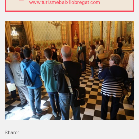
www.turismebaixllobregat.com
Share: