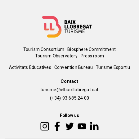
Menú
Tourism Consortium
Biosphere Commitment
Tourism Observatory
Press room
del
Peu
Activitats Educatives
Convention Bureau
Turisme Esportiu
pie
de
Contact
turisme@elbaixllobregat.cat
pàgina
(+34) 93 685 24 00
2
Follow us