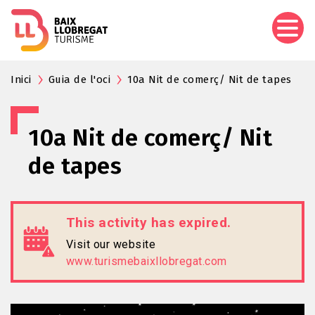
Skip
to
main
content
Inici
Guia de l'oci
10a Nit de comerç/ Nit de tapes
10a Nit de comerç/ Nit
de tapes
This activity has expired.
Visit our website
www.turismebaixllobregat.com