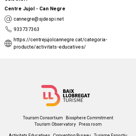
Centre Jujol - Can Negre
cannegre@sjdespi.net
933737363
https://centrejujolcannegre.cat/categoria-
producte/activitats-educatives/
Menú
Tourism Consortium
Biosphere Commitment
Tourism Observatory
Press room
del
Activitats Educatives
Convention Bureau
Turisme Esportiu