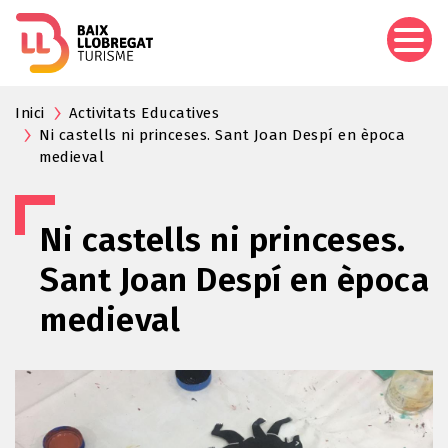
Skip
to
main
content
Inici
Activitats Educatives
Ni castells ni princeses. Sant Joan Despí en època
medieval
Ni castells ni princeses.
Sant Joan Despí en època
medieval