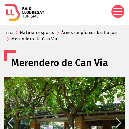
Pasar
al
contenido
principal
Inici
Natura i esports
Àrees de pícnic i barbacoa
Merendero de Can Via
Merendero de Can Via