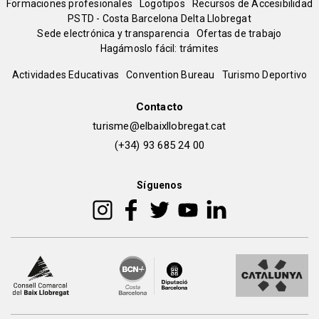
del
Formaciones profesionales
Logotipos
Recursos de Accesibilidad
PSTD - Costa Barcelona Delta Llobregat
Sede electrónica y transparencia
Ofertas de trabajo
pie
Hagámoslo fácil: trámites
Peu
Actividades Educativas
Convention Bureau
Turismo Deportivo
de
Contacto
turisme@elbaixllobregat.cat
pàgina
(+34) 93 685 24 00
2
Síguenos