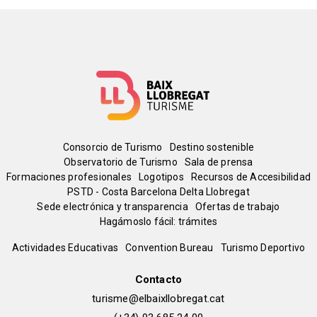
Menú
Consorcio de Turismo
Destino sostenible
Observatorio de Turismo
Sala de prensa
del
Formaciones profesionales
Logotipos
Recursos de Accesibilidad
PSTD - Costa Barcelona Delta Llobregat
Sede electrónica y transparencia
Ofertas de trabajo
pie
Hagámoslo fácil: trámites
Peu
Actividades Educativas
Convention Bureau
Turismo Deportivo
de
Contacto
turisme@elbaixllobregat.cat