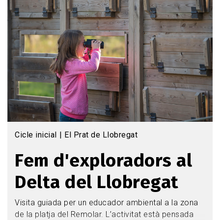
L'objectiu de l'activitat és sensibilitzar-se sobre la
necessitat de conservar el medi marí, així com
reconèixer les tortugues marines com a exemples
d’éssers vius.
Nivell educatiu:
1r o 2n d'EP
Data i horari:
3/11/2025 de 10h-12h
Capacitat:
2 grups classe d'un mateix centre
(màxim 60 alumnes)
Cicle inicial
El Prat de Llobregat
Fem d'exploradors al
Delta del Llobregat
Visita guiada per un educador ambiental a la zona
de la platja del Remolar. L’activitat està pensada