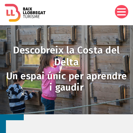
Pasar
al
contenido
principal
Imagen
Descobreix la Costa del
Delta
Un espai únic per aprendre
i gaudir