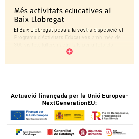
Més activitats educatives al
Capacitat:
2 grups classe d'un mateix centre
Baix Llobregat
educatiu (màxim 60 alumnes) cada dia
El Baix Llobregat posa a la vostra disposició el
Programa d'Activitats Educatives
amb més de
300 visites, tallers i activitats per a tots els
nivells educatius.
Troba l'activitat perfecta per al teu alumnat i
centre.
Veure totes les activitats
Actuació finançada
per la Unió Europea-
NextGenerationEU
: