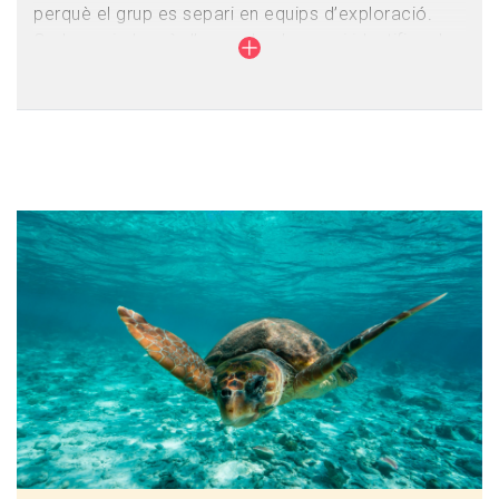
perquè el grup es separi en equips d’exploració.
Cada equip haurà d’aprendre, buscar i identificar les
plantes, els animals i els seus rastres. Durant el
trajecte l’educador farà explicacions i guiarà
diferents activitats amb material i estris de natura
que els alumnes podran manipular. Escoltaran i
observaran els ocells, cercaran rastres i treballaran
conceptes com la flora i fauna autòctona, els
Imagen
ocells sedentaris i migradors, la formació i
importància del delta, el concepte de Reserva
Natural i espècie protegida. Els alumnes disposaran
d'un mapa, brúixola, fitxes identificació espècies i
prismàtics.
Nivell educatiu:
1r o 2n d'EP
Data i horari:
6/11/2025 10h-13:30h
5/12/2025 10h-13:30h