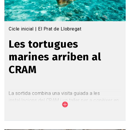
Cicle inicial
El Prat de Llobregat
Les tortugues
marines arriben al
CRAM
La sortida combina una visita guiada a les
instal·lacions del CRAM i un taller per a conèixer en
primera persona el món de les tortugues marines.
Els infants descobriran com són les tortugues
marines, què mengen, què els passa a les tortugues
que arriben al CRAM, i què podem fer per ajudar-les.