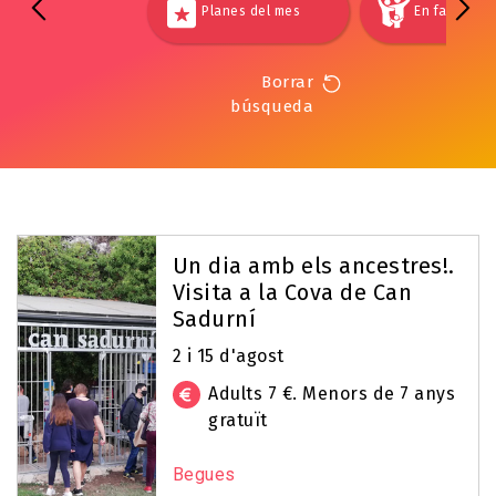
Planes del mes
En familia
Borrar
búsqueda
Un dia amb els ancestres!.
Visita a la Cova de Can
Sadurní
2 i 15 d'agost
Adults 7 €. Menors de 7 anys
gratuït
Begues