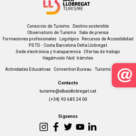
Menú
Consorcio de Turismo
Destino sostenible
Observatorio de Turismo
Sala de prensa
del
Formaciones profesionales
Logotipos
Recursos de Accesibilidad
PSTD - Costa Barcelona Delta Llobregat
Sede electrónica y transparencia
Ofertas de trabajo
pie
Hagámoslo fácil: trámites
Peu
Actividades Educativas
Convention Bureau
Turismo Deportivo
de
Contacto
turisme@elbaixllobregat.cat
pàgina
(+34) 93 685 24 00
2
Síguenos