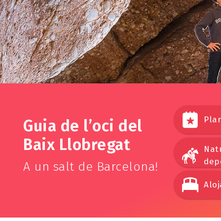
Pla
Guia de l’oci del
Baix Llobregat
Nat
dep
A un salt de Barcelona!
Alo