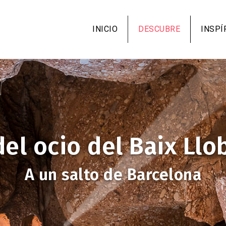
Pasar
al
INICIO
DESCUBRE
INSPÍ
contenido
principal
del ocio del Baix Llo
A un salto de Barcelona