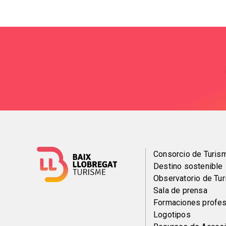
Menú
Consorcio de Turis
Destino sostenible
del
Observatorio de Tu
Sala de prensa
pie
Formaciones profes
Logotipos