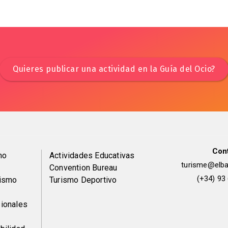
Quieres publicar una actividad en la Guía del Ocio?
Con
Peu
mo
Actividades Educativas
turisme@elbai
Convention Bureau
de
(+34) 93
rismo
Turismo Deportivo
pàgina
ionales
2