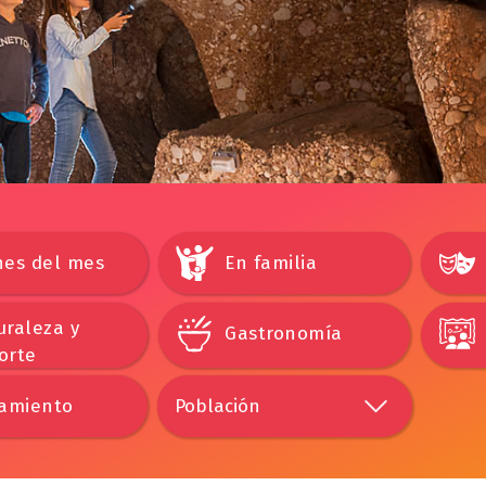
nes del mes
En familia
uraleza y
Gastronomía
orte
jamiento