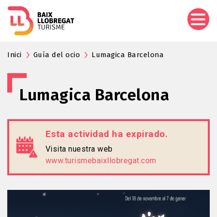
Pasar
al
contenido
principal
Inici
Guía del ocio
Lumagica Barcelona
Lumagica Barcelona
Esta actividad ha expirado.
Visita nuestra web
www.turismebaixllobregat.com