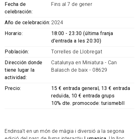
Fecha de
Fins al 7 de gener
celebración
Año de celebración
2024
Horario
18:00 - 23:30 (última franja
d'entrada a les 20:30)
Población
Torrelles de Llobregat
Dirección donde
Catalunya en Miniatura - Can
tiene lugar la
Balasch de baix - 08629
actividad
Precio
15 € entrada general, 13 € entrada
reduïda, 10 € entrada grups
10% dte. promocode: turismebll
Endinsa't en un món de màgia i diversió a la segona
edició del parc de llums interactiu
Lumagica
. Un lloc