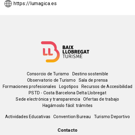
https://lumagica.es
Menú
Consorcio de Turismo
Destino sostenible
Observatorio de Turismo
Sala de prensa
del
Formaciones profesionales
Logotipos
Recursos de Accesibilidad
PSTD - Costa Barcelona Delta Llobregat
Sede electrónica y transparencia
Ofertas de trabajo
pie
Hagámoslo fácil: trámites
Peu
Actividades Educativas
Convention Bureau
Turismo Deportivo
de
Contacto