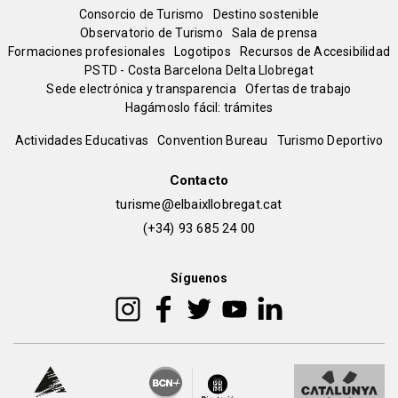
Menú
Consorcio de Turismo
Destino sostenible
Observatorio de Turismo
Sala de prensa
del
Formaciones profesionales
Logotipos
Recursos de Accesibilidad
PSTD - Costa Barcelona Delta Llobregat
Sede electrónica y transparencia
Ofertas de trabajo
pie
Hagámoslo fácil: trámites
Peu
Actividades Educativas
Convention Bureau
Turismo Deportivo
de
Contacto
turisme@elbaixllobregat.cat
pàgina
(+34) 93 685 24 00
2
Síguenos