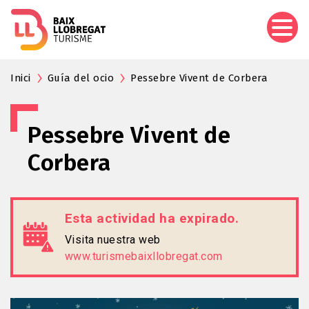
Pasar
al
contenido
principal
Inici
Guía del ocio
Pessebre Vivent de Corbera
Pessebre Vivent de
Corbera
Esta actividad ha expirado.
Visita nuestra web
www.turismebaixllobregat.com