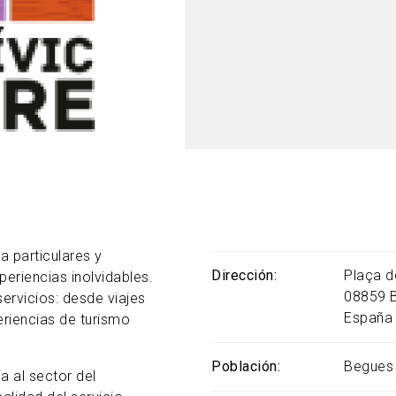
 particulares y
Dirección
Plaça d
eriencias inolvidables.
08859
ervicios: desde viajes
España
eriencias de turismo
Población
Begues
 al sector del