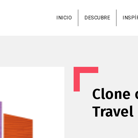
Pasar
al
INICIO
DESCUBRE
INSPÍ
contenido
principal
Clone 
Travel