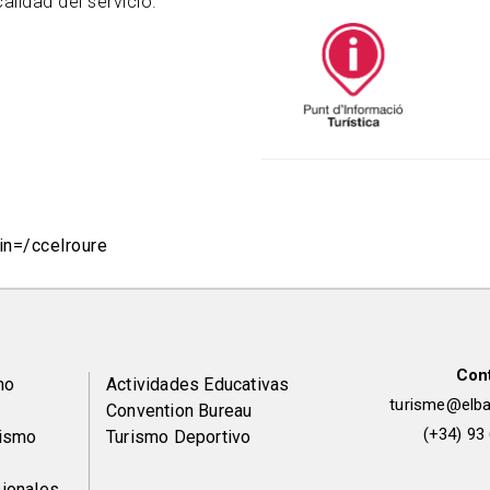
calidad del servicio.
e
in=/ccelroure
Con
Peu
mo
Actividades Educativas
turisme@elbai
Convention Bureau
de
(+34) 93
rismo
Turismo Deportivo
ionales