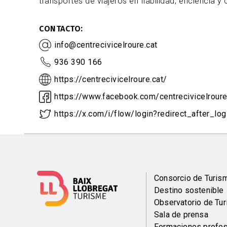
transportes de viajeros en fiabilidad, eficiencia y 
CONTACTO
info@centrecivicelroure.cat
936 390 166
https://centrecivicelroure.cat/
https://www.facebook.com/centrecivicelrour
https://x.com/i/flow/login?redirect_after_log
Menú
Consorcio de Turis
Destino sostenible
del
Observatorio de Tu
Sala de prensa
Formaciones profes