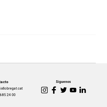
tacto
Síguenos
xllobregat.cat
 685 24 00