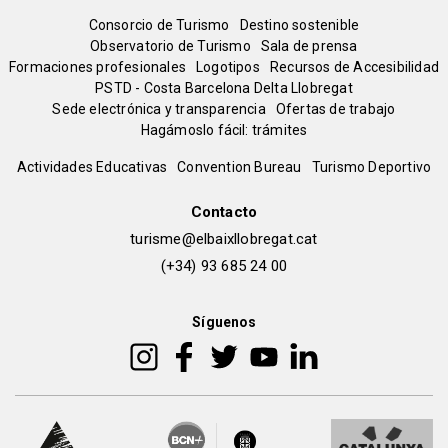
Menú
Consorcio de Turismo
Destino sostenible
Observatorio de Turismo
Sala de prensa
del
Formaciones profesionales
Logotipos
Recursos de Accesibilidad
PSTD - Costa Barcelona Delta Llobregat
Sede electrónica y transparencia
Ofertas de trabajo
pie
Hagámoslo fácil: trámites
Peu
Actividades Educativas
Convention Bureau
Turismo Deportivo
de
Contacto
turisme@elbaixllobregat.cat
pàgina
(+34) 93 685 24 00
2
Síguenos