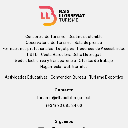
Menú
Consorcio de Turismo
Destino sostenible
Observatorio de Turismo
Sala de prensa
del
Formaciones profesionales
Logotipos
Recursos de Accesibilidad
PSTD - Costa Barcelona Delta Llobregat
Sede electrónica y transparencia
Ofertas de trabajo
pie
Hagámoslo fácil: trámites
Peu
Actividades Educativas
Convention Bureau
Turismo Deportivo
de
Contacto
turisme@elbaixllobregat.cat
pàgina
(+34) 93 685 24 00
2
Síguenos