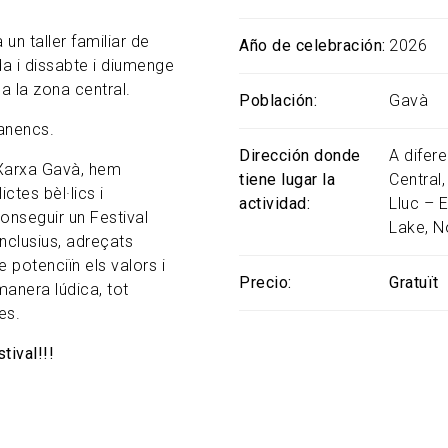
 un taller familiar de
Año de celebración
2026
da i dissabte i diumenge
 a la zona central.
Población
Gavà
anencs.
Dirección donde
A difere
 Xarxa Gavà, hem
tiene lugar la
Central,
ctes bèl·lics i
actividad
Lluc – E
conseguir un Festival
Lake, N
nclusius, adreçats
 potenciïn els valors i
Precio
Gratuït
manera lúdica, tot
es.
tival!!!