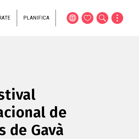
RATE
PLANIFICA
stival
acional de
es de Gavà