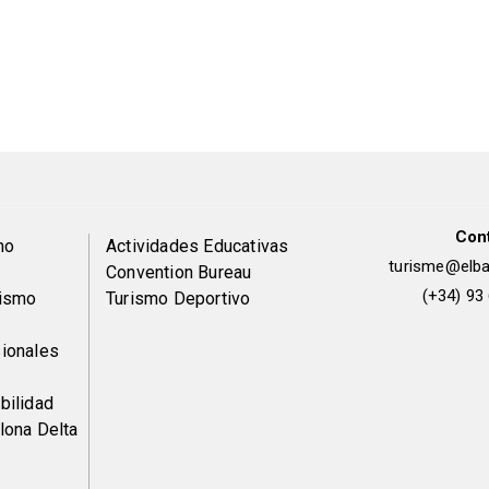
Con
Peu
mo
Actividades Educativas
turisme@elbai
Convention Bureau
de
(+34) 93
rismo
Turismo Deportivo
pàgina
ionales
2
bilidad
lona Delta