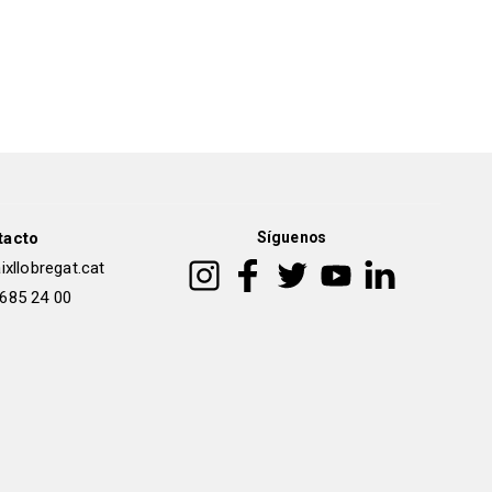
tacto
Síguenos
xllobregat.cat
 685 24 00