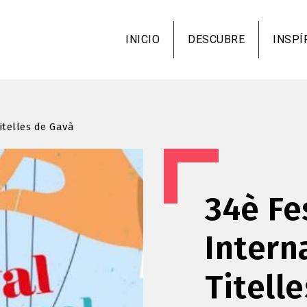
Pasar
al
INICIO
DESCUBRE
INSPÍ
contenido
principal
itelles de Gavà
34è Fe
Intern
Titell