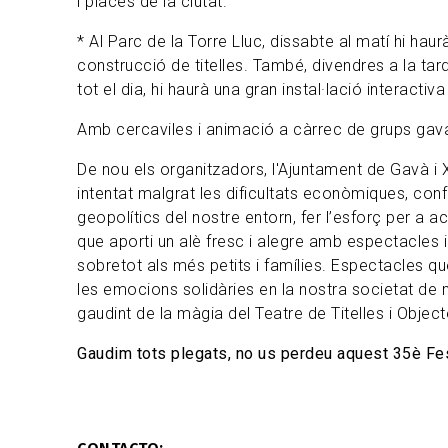
i places de la ciutat.
* Al Parc de la Torre Lluc, dissabte al matí hi haurà
construcció de titelles. També, divendres a la tar
tot el dia, hi haurà una gran instal·lació interactiva
Amb cercaviles i animació a càrrec de grups gav
De nou els organitzadors, l'Ajuntament de Gavà i
intentat malgrat les dificultats econòmiques, confli
geopolítics del nostre entorn, fer l’esforç per a a
que aporti un alè fresc i alegre amb espectacles i
sobretot als més petits i famílies. Espectacles que
les emocions solidàries en la nostra societat de 
gaudint de la màgia del Teatre de Titelles i Object
Gaudim tots plegats, no us perdeu aquest 35è Fes