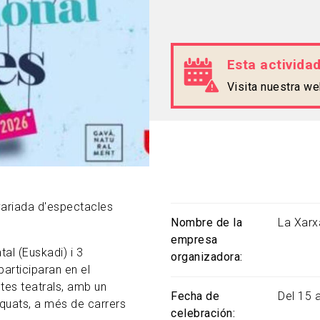
Esta activida
Visita nuestra w
variada d'espectacles
Nombre de la
La Xarx
empresa
al (Euskadi) i 3
organizadora
participaran en el
tes teatrals, amb un
Fecha de
Del 15 
equats, a més de carrers
celebración