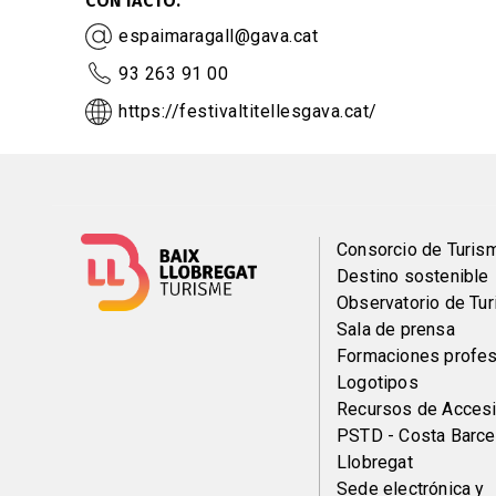
CONTACTO
espaimaragall@gava.cat
93 263 91 00
https://festivaltitellesgava.cat/
Menú
Consorcio de Turis
Destino sostenible
del
Observatorio de Tu
Sala de prensa
pie
Formaciones profes
Logotipos
Recursos de Accesi
PSTD - Costa Barce
Llobregat
Sede electrónica y