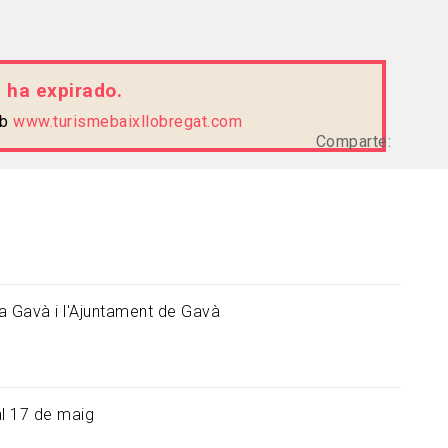
d ha expirado.
eb
www.turismebaixllobregat.com
Comparte:
a Gavà i l'Ajuntament de Gavà
al 17 de maig