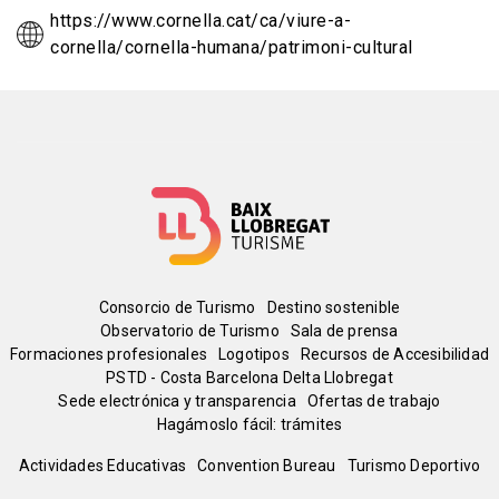
https://www.cornella.cat/ca/viure-a-
cornella/cornella-humana/patrimoni-cultural
Menú
Consorcio de Turismo
Destino sostenible
Observatorio de Turismo
Sala de prensa
del
Formaciones profesionales
Logotipos
Recursos de Accesibilidad
PSTD - Costa Barcelona Delta Llobregat
Sede electrónica y transparencia
Ofertas de trabajo
pie
Hagámoslo fácil: trámites
Peu
Actividades Educativas
Convention Bureau
Turismo Deportivo