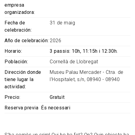
empresa
organizadora
Fecha de
31 de maig
celebración
Año de celebración
2026
Horario
3 passis: 10h, 11:15h i 12:30h.
Población
Cornellà de Llobregat
Dirección donde
Museu Palau Mercader - Ctra. de
tiene lugar la
l'Hospitalet, s/n, 08940 - 08940
actividad
Precio
Gratuït
Reserva previa
És necessari
S’ha comès un crim! Qui ho ha fet? On? Quin objecte ha