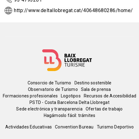
http://www.deltallobregat.cat/40648680286/home/
Menú
Consorcio de Turismo
Destino sostenible
Observatorio de Turismo
Sala de prensa
del
Formaciones profesionales
Logotipos
Recursos de Accesibilidad
PSTD - Costa Barcelona Delta Llobregat
Sede electrónica y transparencia
Ofertas de trabajo
pie
Hagámoslo fácil: trámites
Peu
Actividades Educativas
Convention Bureau
Turismo Deportivo