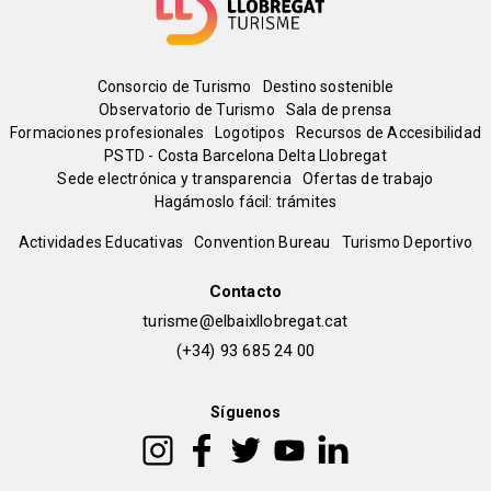
Menú
Consorcio de Turismo
Destino sostenible
Observatorio de Turismo
Sala de prensa
del
Formaciones profesionales
Logotipos
Recursos de Accesibilidad
PSTD - Costa Barcelona Delta Llobregat
Sede electrónica y transparencia
Ofertas de trabajo
pie
Hagámoslo fácil: trámites
Peu
Actividades Educativas
Convention Bureau
Turismo Deportivo
de
Contacto
turisme@elbaixllobregat.cat
pàgina
(+34) 93 685 24 00
2
Síguenos