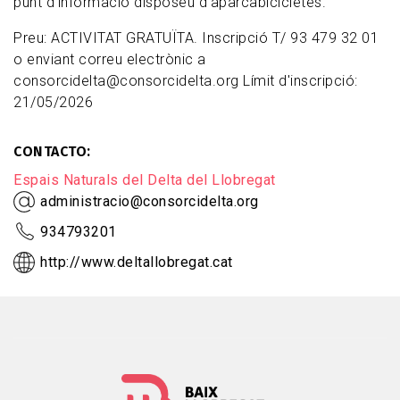
punt d’informació disposeu d’aparcabicicletes.
Preu: ACTIVITAT GRATUÏTA. Inscripció T/ 93 479 32 01
o enviant correu electrònic a
consorcidelta@consorcidelta.org Límit d'inscripció:
21/05/2026
CONTACTO
Espais Naturals del Delta del Llobregat
administracio@consorcidelta.org
934793201
http://www.deltallobregat.cat