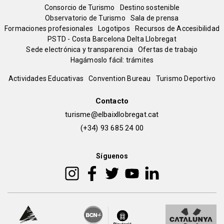
Menú
Consorcio de Turismo
Destino sostenible
Observatorio de Turismo
Sala de prensa
del
Formaciones profesionales
Logotipos
Recursos de Accesibilidad
PSTD - Costa Barcelona Delta Llobregat
Sede electrónica y transparencia
Ofertas de trabajo
pie
Hagámoslo fácil: trámites
Peu
Actividades Educativas
Convention Bureau
Turismo Deportivo
de
Contacto
turisme@elbaixllobregat.cat
pàgina
(+34) 93 685 24 00
2
Síguenos