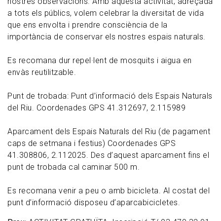
nostres observacions. Amb aquesta activitat, adreçada
a tots els públics, volem celebrar la diversitat de vida
que ens envolta i prendre consciència de la
importància de conservar els nostres espais naturals.
Es recomana dur repel·lent de mosquits i aigua en
envàs reutilitzable.
Punt de trobada: Punt d’informació dels Espais Naturals
del Riu. Coordenades GPS 41.312697, 2.115989
Aparcament dels Espais Naturals del Riu (de pagament
caps de setmana i festius) Coordenades GPS
41.308806, 2.112025. Des d’aquest aparcament fins el
punt de trobada cal caminar 500 m.
Es recomana venir a peu o amb bicicleta. Al costat del
punt d’informació disposeu d’aparcabicicletes.