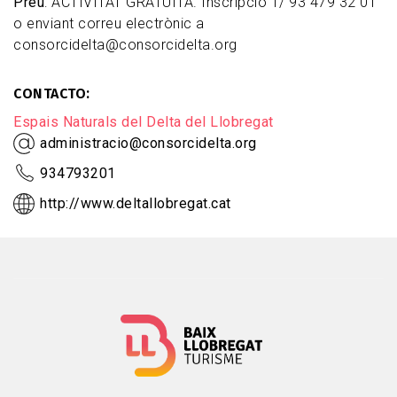
Preu
: ACTIVITAT GRATUÏTA. Inscripció T/ 93 479 32 01
o enviant correu electrònic a
consorcidelta@consorcidelta.org
CONTACTO
Espais Naturals del Delta del Llobregat
administracio@consorcidelta.org
934793201
http://www.deltallobregat.cat