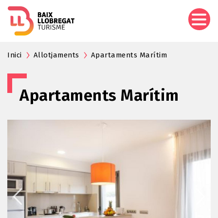
Pasar
al
contenido
principal
Inici
Allotjaments
Apartaments Marítim
Apartaments Marítim