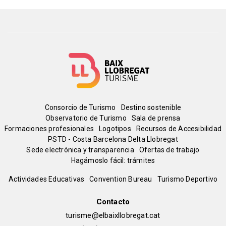
Menú
Consorcio de Turismo
Destino sostenible
Observatorio de Turismo
Sala de prensa
del
Formaciones profesionales
Logotipos
Recursos de Accesibilidad
PSTD - Costa Barcelona Delta Llobregat
Sede electrónica y transparencia
Ofertas de trabajo
pie
Hagámoslo fácil: trámites
Peu
Actividades Educativas
Convention Bureau
Turismo Deportivo
de
Contacto
turisme@elbaixllobregat.cat