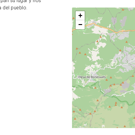
an su lugar y nos
a del pueblo.
+
−