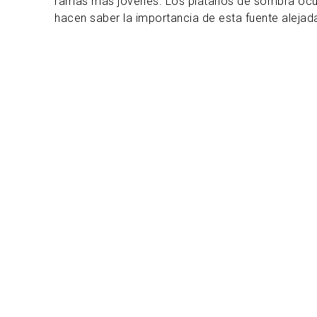
ramas más jóvenes. Los plátanos de sombra ocup
hacen saber la importancia de esta fuente alejad