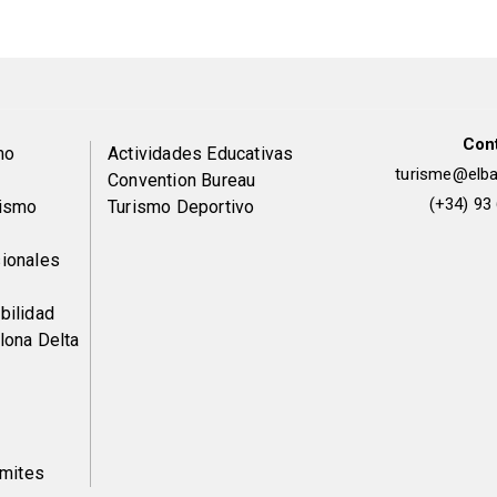
Con
Peu
mo
Actividades Educativas
turisme@elbai
Convention Bureau
de
(+34) 93
rismo
Turismo Deportivo
pàgina
ionales
2
bilidad
lona Delta
ámites