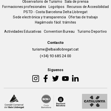
Observatorio de Turismo
Sala de prensa
del
Formaciones profesionales
Logotipos
Recursos de Accesibilidad
PSTD - Costa Barcelona Delta Llobregat
Sede electrónica y transparencia
Ofertas de trabajo
pie
Hagámoslo fácil: trámites
Peu
Actividades Educativas
Convention Bureau
Turismo Deportivo
de
Contacto
turisme@elbaixllobregat.cat
pàgina
(+34) 93 685 24 00
2
Síguenos