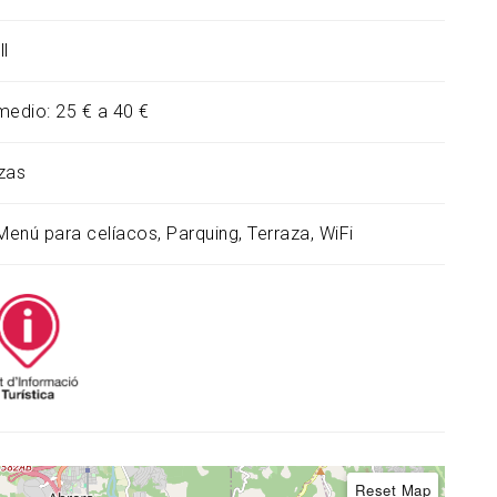
ll
medio: 25 € a 40 €
zas
Menú para celíacos
Parquing
Terraza
WiFi
Reset Map