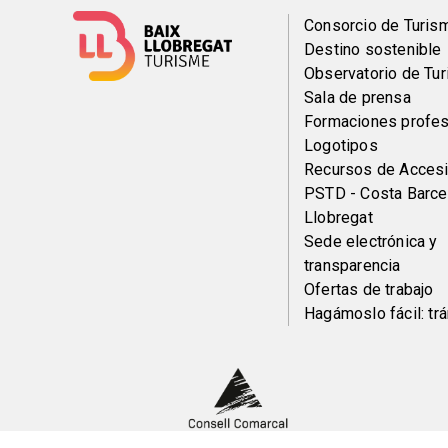
Menú
Consorcio de Turis
Destino sostenible
del
Observatorio de Tu
Sala de prensa
pie
Formaciones profes
Logotipos
Recursos de Accesi
PSTD - Costa Barce
Llobregat
Sede electrónica y
transparencia
Ofertas de trabajo
Hagámoslo fácil: tr