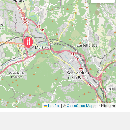
Leaflet
|
©
OpenStreetMap
contributors