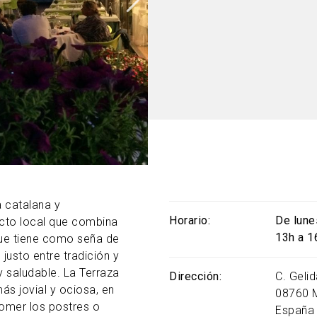
a catalana y
Horario
De lune
cto local que combina
13h a 1
que tiene como seña de
 justo entre tradición y
y saludable. La Terraza
Dirección
C. Gelid
ás jovial y ociosa, en
08760
comer los postres o
España