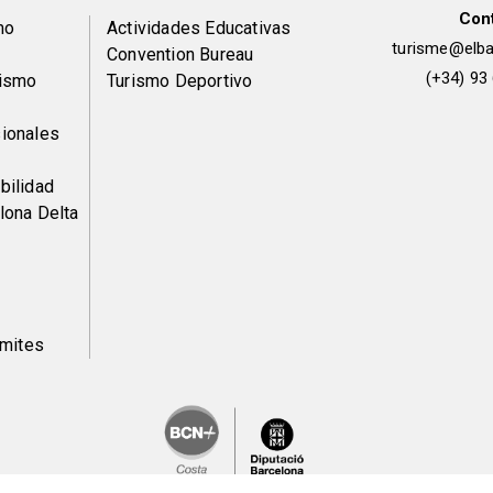
Con
Peu
mo
Actividades Educativas
turisme@elbai
Convention Bureau
de
(+34) 93
rismo
Turismo Deportivo
pàgina
ionales
2
bilidad
lona Delta
ámites