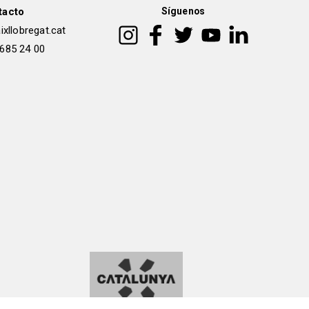
tacto
Síguenos
xllobregat.cat
 685 24 00