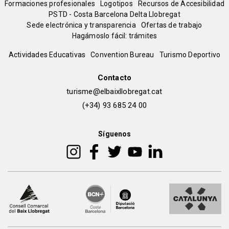
del
Formaciones profesionales
Logotipos
Recursos de Accesibilidad
PSTD - Costa Barcelona Delta Llobregat
Sede electrónica y transparencia
Ofertas de trabajo
pie
Hagámoslo fácil: trámites
Peu
Actividades Educativas
Convention Bureau
Turismo Deportivo
de
Contacto
turisme@elbaixllobregat.cat
pàgina
(+34) 93 685 24 00
2
Síguenos