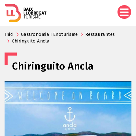
Pasar
al
contenido
principal
Inici
Gastronomia i Enoturisme
Restaurantes
Chiringuito Ancla
Chiringuito Ancla