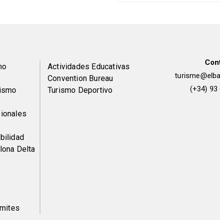
Con
Peu
mo
Actividades Educativas
turisme@elbai
Convention Bureau
de
(+34) 93
rismo
Turismo Deportivo
pàgina
ionales
2
bilidad
lona Delta
ámites