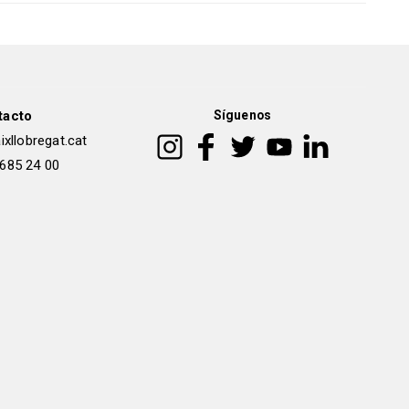
tacto
Síguenos
xllobregat.cat
 685 24 00