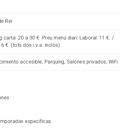
de Rei
 carta: 20 a 30 €. Preu menú diari: Laboral: 11 €. /
16 €. (tots dos i.v.a. inclòs)
cimiento accesible
Parquing
Salones privados
WiFi
ones
temporadas específicas