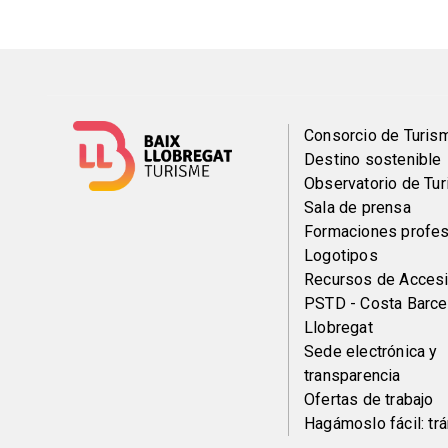
Menú
Consorcio de Turis
Destino sostenible
del
Observatorio de Tu
Sala de prensa
pie
Formaciones profes
Logotipos
Recursos de Accesi
PSTD - Costa Barce
Llobregat
Sede electrónica y
transparencia
Ofertas de trabajo
Hagámoslo fácil: tr