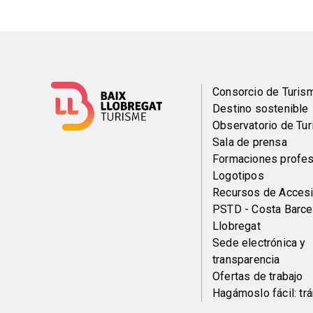
Menú
Consorcio de Turis
Destino sostenible
del
Observatorio de Tu
Sala de prensa
pie
Formaciones profes
Logotipos
Recursos de Accesi
PSTD - Costa Barce
Llobregat
Sede electrónica y
transparencia
Ofertas de trabajo
Hagámoslo fácil: tr