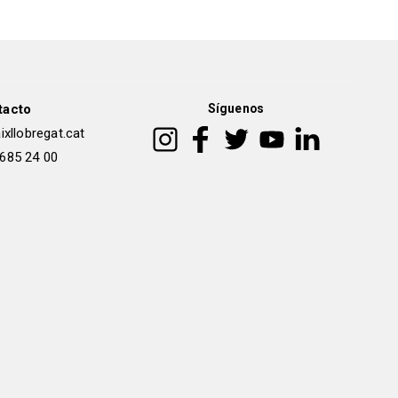
tacto
Síguenos
xllobregat.cat
 685 24 00