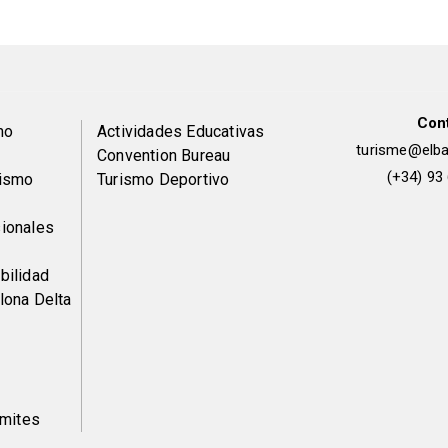
Con
Peu
mo
Actividades Educativas
turisme@elbai
Convention Bureau
de
(+34) 93
rismo
Turismo Deportivo
pàgina
ionales
2
bilidad
lona Delta
ámites