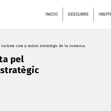
Pasar
al
INICIO
DESCUBRE
INSPÍ
contenido
principal
l turisme com a motor estratègic de la comarca.
ta pel
stratègic