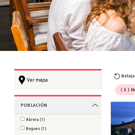
Neteja
Ver mapa
Mo
POBLACIÓN
+
−
Abrera
(1)
Begues
(1)