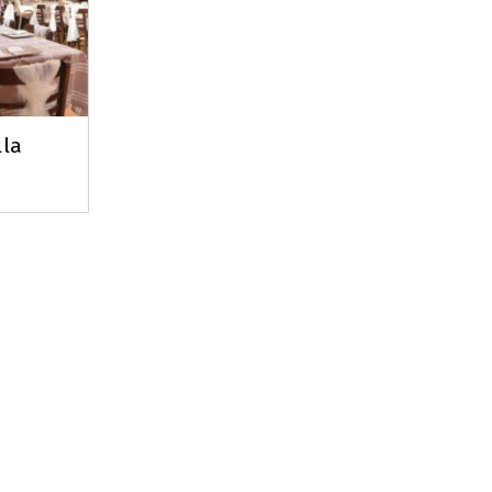
lla
Leaflet
|
©
OpenStreetMap
contributors