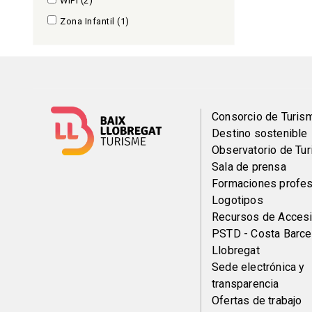
WiFi
(2)
Zona Infantil
(1)
Menú
Consorcio de Turis
Destino sostenible
del
Observatorio de Tu
Sala de prensa
pie
Formaciones profes
Logotipos
Recursos de Accesi
PSTD - Costa Barce
Llobregat
Sede electrónica y
transparencia
Ofertas de trabajo