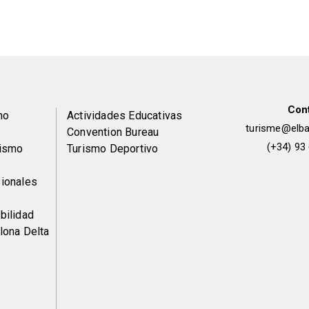
Con
Peu
mo
Actividades Educativas
turisme@elbai
Convention Bureau
de
(+34) 93
rismo
Turismo Deportivo
pàgina
ionales
2
bilidad
lona Delta