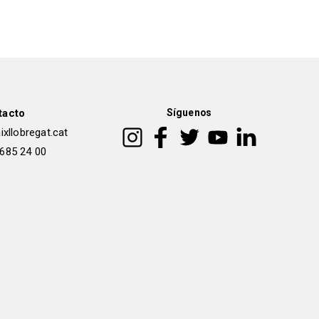
tacto
Síguenos
xllobregat.cat
 685 24 00