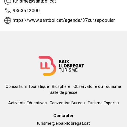
turisme@santboi.cat
9363512000
https://www.santboi.cat/agenda/37cursapopular
Menú
Consortium Touristique
Biosphere
Observatoire du Tourisme
Salle de presse
del
Peu
Activitats Educatives
Convention Bureau
Turisme Esportiu
pie
de
Contacter
turisme@elbaixllobregat.cat