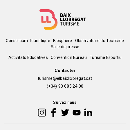
Menú
Consortium Touristique
Biosphere
Observatoire du Tourisme
Salle de presse
del
Peu
Activitats Educatives
Convention Bureau
Turisme Esportiu
pie
de
Contacter
turisme@elbaixllobregat.cat
pàgina
(+34) 93 685 24 00
2
Suivez nous