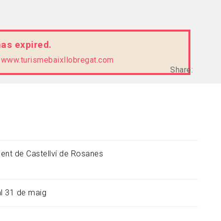
has expired.
e
www.turismebaixllobregat.com
Share:
ent de Castellví de Rosanes
al 31 de maig