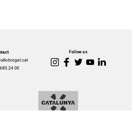
tact
Follow us
xllobregat.cat
 685 24 00