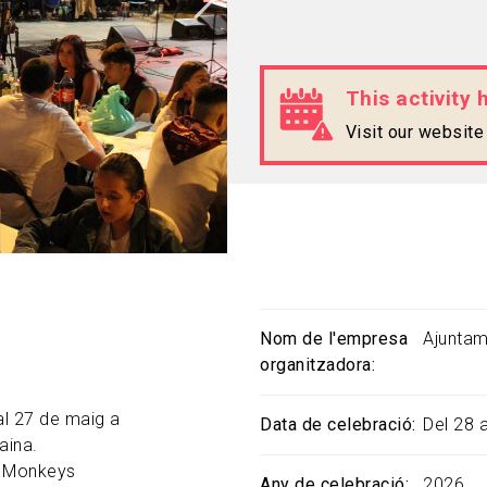
This activity 
Visit our websit
Nom de l'empresa
Ajuntam
organitzadora
al 27 de maig a
Data de celebració
Del 28 
aina.
r Monkeys
Any de celebració
2026