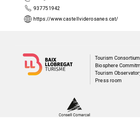
937751942
https://www.castellviderosanes.cat/
Menú
Tourism Consortium
Biosphere Commitm
del
Tourism Observator
Press room
pie