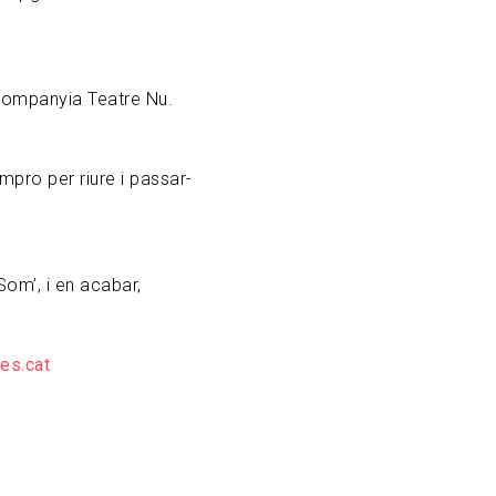
 companyia Teatre Nu.
pro per riure i passar-
om’, i en acabar,
es.cat