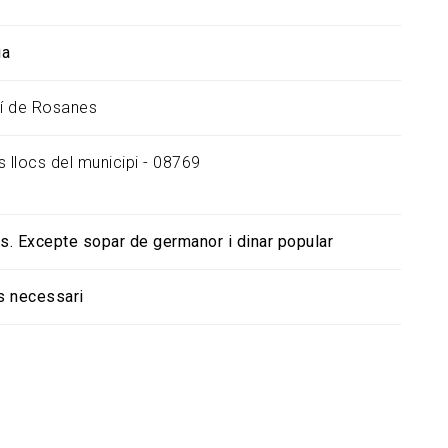
ia
ví de Rosanes
s llocs del municipi - 08769
es. Excepte sopar de germanor i dinar popular
s necessari