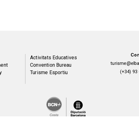
Con
Peu
Activitats Educatives
turisme@elbai
ent
Convention Bureau
de
(+34) 93
y
Turisme Esportiu
pàgina
2