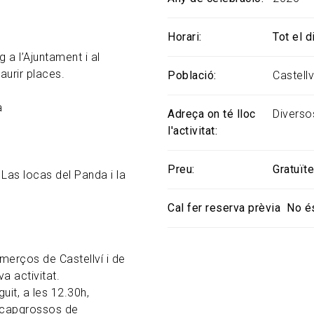
Horari
Tot el d
 a l’Ajuntament i al
aurir places.
Població
Castell
a
Adreça on té lloc
Diverso
l'activitat
Preu
Gratuït
 Las locas del Panda i la
Cal fer reserva prèvia
No é
merços de Castellví i de
a activitat.
uit, a les 12.30h,
i capgrossos de