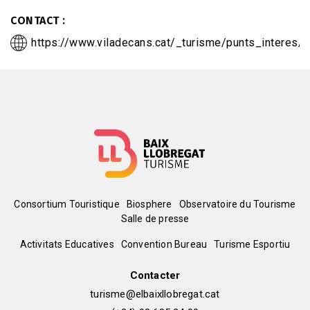
CONTACT
https://www.viladecans.cat/_turisme/punts_interes/
Menú
Consortium Touristique
Biosphere
Observatoire du Tourisme
Salle de presse
del
Peu
Activitats Educatives
Convention Bureau
Turisme Esportiu
pie
de
Contacter
turisme@elbaixllobregat.cat