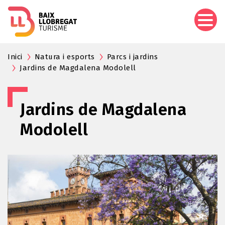
Aller
au
contenu
principal
Inici
Natura i esports
Parcs i jardins
Jardins de Magdalena Modolell
Jardins de Magdalena
Modolell