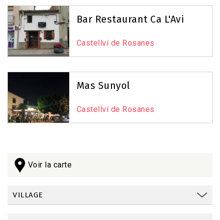
Reset Map
+
Bar Restaurant Ca L'Avi
−
Castellví de Rosanes
Mas Sunyol
Castellví de Rosanes
Voir la carte
VILLAGE
Leaflet
|
©
OpenStreetMap
contributors