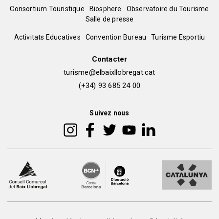
Menú
Consortium Touristique
Biosphere
Observatoire du Tourisme
Salle de presse
del
Peu
Activitats Educatives
Convention Bureau
Turisme Esportiu
pie
de
Contacter
turisme@elbaixllobregat.cat
pàgina
(+34) 93 685 24 00
2
Suivez nous