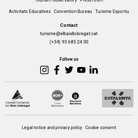
Tourism Observatory
Press room
del
Peu
Activitats Educatives
Convention Bureau
Turisme Esportiu
pie
de
Contact
turisme@elbaixllobregat.cat
pàgina
(+34) 93 685 24 00
2
Follow us
Peu
Legal notice and privacy policy
Cookie consent