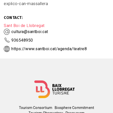
explico-can-massallera
CONTACT
Sant Boi de Llobregat
cultura@santboi.cat
936548950
https://www.santboi.cat/agenda/teatre8
Menú
Tourism Consortium
Biosphere Commitment