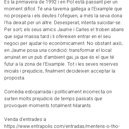
És la primavera de 1992 i en Pol està passant per un
moment difícil. Té una taverna gallega a l’Eixample que
no prospera i els deutes l'ofeguen, a més la seva dona
l'ha deixat per un altre. Desesperat, intenta suïcidar-se.
Per sort, els seus amics Jaume i Carles el troben abans
que sigui massa tard i li ofereixen entrar en el seu
negoci per ajudar-lo econòmicament. No obstant això,
en Jaume posa una condició: transformar el local
arruïnat en un pub d’ambient gai, ja que és el que té
futur a la zona de l’Eixample. Tot i les seves reserves
inicials i prejudicis, finalment decideixen acceptar la
proposta.
Comèdia esbojarrada i políticament incorrecta on
surten molts prejudicis de temps passats que
provoquen moments totalment hilarants.
Venda d'entrades a
https://www.entrapolis.com/entradas/mentens-o-tho-