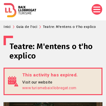
Skip
to
main
content
Inici
Guia de l'oci
Teatre: M'entens o t'ho explico
Teatre: M'entens o t'ho
explico
This activity has expired.
Visit our website
www.turismebaixllobregat.com