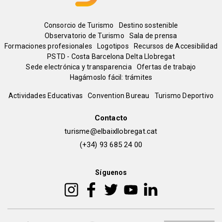
Menú
Consorcio de Turismo
Destino sostenible
Observatorio de Turismo
Sala de prensa
del
Formaciones profesionales
Logotipos
Recursos de Accesibilidad
PSTD - Costa Barcelona Delta Llobregat
Sede electrónica y transparencia
Ofertas de trabajo
pie
Hagámoslo fácil: trámites
Peu
Actividades Educativas
Convention Bureau
Turismo Deportivo
de
Contacto
turisme@elbaixllobregat.cat
pàgina
(+34) 93 685 24 00
2
Síguenos