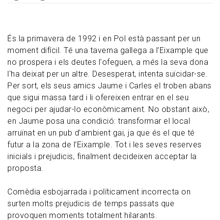
És la primavera de 1992 i en Pol està passant per un
moment difícil. Té una taverna gallega a l’Eixample que
no prospera i els deutes l'ofeguen, a més la seva dona
l'ha deixat per un altre. Desesperat, intenta suïcidar-se.
Per sort, els seus amics Jaume i Carles el troben abans
que sigui massa tard i li ofereixen entrar en el seu
negoci per ajudar-lo econòmicament. No obstant això,
en Jaume posa una condició: transformar el local
arruïnat en un pub d’ambient gai, ja que és el que té
futur a la zona de l’Eixample. Tot i les seves reserves
inicials i prejudicis, finalment decideixen acceptar la
proposta.
Comèdia esbojarrada i políticament incorrecta on
surten molts prejudicis de temps passats que
provoquen moments totalment hilarants.