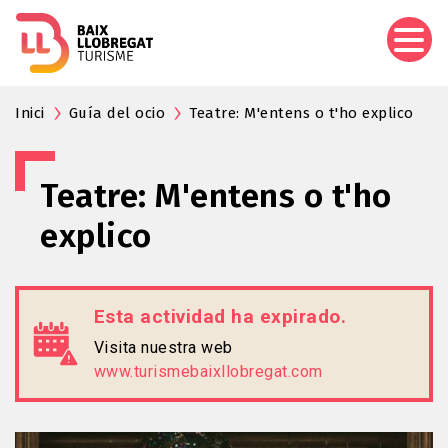
Pasar
al
contenido
principal
Inici
Guía del ocio
Teatre: M'entens o t'ho explico
Teatre: M'entens o t'ho
explico
Esta actividad ha expirado.
Visita nuestra web
www.turismebaixllobregat.com